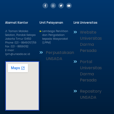
Alamat Kantor
Unit Pelayanan
Link Universitas
Jl. Taman Malaka
Lembaga Penilitian
Website
Selatan, Pondok Kelapa
dan Pengabdian
Universitas
Jakarta Timur 13450
kepada Masyarakat
Phone :021 - 8649057/59
(LPPM)
Darma
Fax :021 - 8659052
Persada
E-mail :
Perpustakaan
lpm@unsada.ac.id
UNSADA
Portal
Universitas
Darma
Persada
Repository
UNSADA