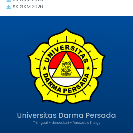
SK GKM 2026
Universitas Darma Persada
Trilingual – Monozukuri – Renewable Energy