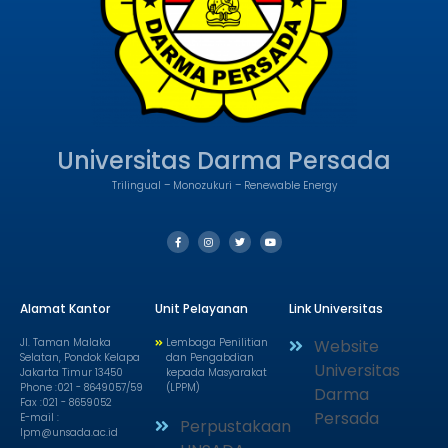
Universitas Darma Persada
Trilingual – Monozukuri – Renewable Energy
Alamat Kantor
Unit Pelayanan
Link Universitas
Jl. Taman Malaka
Lembaga Penilitian
Website
Selatan, Pondok Kelapa
dan Pengabdian
Universitas
Jakarta Timur 13450
kepada Masyarakat
Phone :021 - 8649057/59
(LPPM)
Darma
Fax :021 - 8659052
Persada
E-mail :
Perpustakaan
lpm@unsada.ac.id